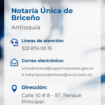
Notaría Única de
Briceño
Antioquia
Líneas de atención:

322 874 00 15
Correo electrónico:

unicabriceno@supernotariado.gov.co
ó notariaunicabriceno@ucnc.com.co
Dirección:

Calle 10 # 8 - 57. Parque
Principal.