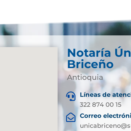
Notaría Ún
Briceño
Antioquia
Líneas de atenc

322 874 00 15
Correo electrón

unicabriceno@su