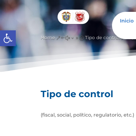
Inicio
Abrir barra de herramientas
Home
Tipo de control
&#x39;
&#x
Tipo de control
(fiscal, social, político, regulatorio, etc.)