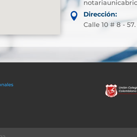
notariaunicabr
Dirección:

Calle 10 # 8 - 57
onales