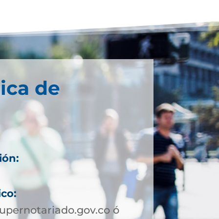
ica de
ión:
ico:
pernotariado.gov.co ó