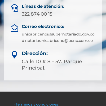
Líneas de atención:

322 874 00 15
Correo electrónico:

unicabriceno@supernotariado.gov.co
ó notariaunicabriceno@ucnc.com.co
Dirección:

Calle 10 # 8 - 57. Parque
Principal.
• Términos y condiciones