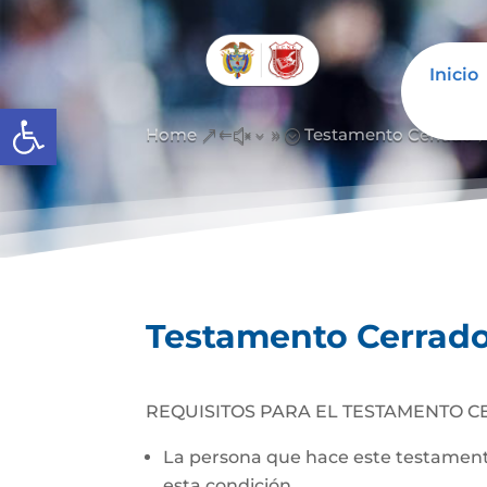
Inicio
Abrir barra de herramientas
Home
Testamento Cerrado
&#x39;
Testamento Cerrad
REQUISITOS PARA EL TESTAMENTO C
La persona que hace este testamento
esta condición.