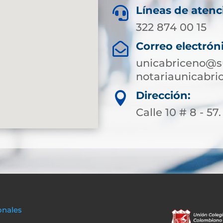
Líneas de atenc

322 874 00 15
Correo electrón

unicabriceno@su
notariaunicabr
Dirección:

Calle 10 # 8 - 57
onales