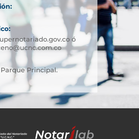
ión:
ico:
pernotariado.gov.co ó
iceno@ucnc.com.co
. Parque Principal.