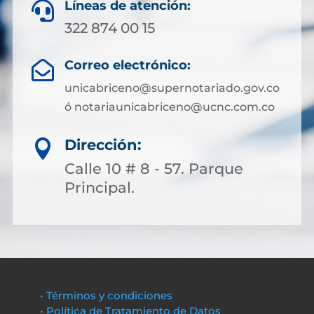
Líneas de atención:

322 874 00 15
Correo electrónico:

unicabriceno@supernotariado.gov.co
ó notariaunicabriceno@ucnc.com.co
Dirección:

Calle 10 # 8 - 57. Parque
Principal.
• Términos y condiciones
• Política de Tratamiento de Datos