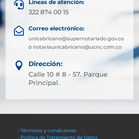
Líneas de atención:

322 874 00 15
Correo electrónico:

unicabriceno@supernotariado.gov.co
ó notariaunicabriceno@ucnc.com.co
Dirección:

Calle 10 # 8 - 57. Parque
Principal.
• Términos y condiciones
• Política de Tratamiento de Datos