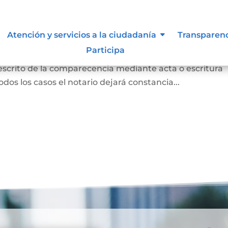
 para otorgar escritura pública
Atención y servicios a la ciudadanía
Transparen
Participa
persona concurrió a la notaría a otorgar una escritur
 escrito de la comparecencia mediante acta o escritura
odos los casos el notario dejará constancia...