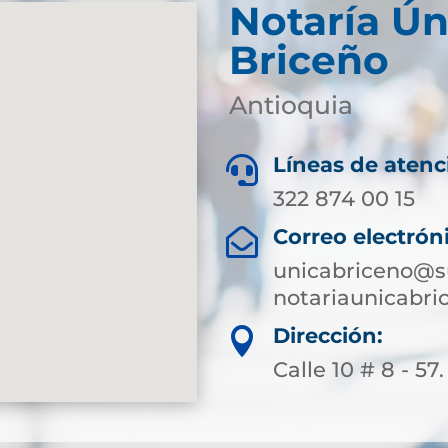
Notaría Ún
Briceño
Antioquia
Líneas de atenc

322 874 00 15
Correo electrón

unicabriceno@su
notariaunicabr
Dirección:

Calle 10 # 8 - 57