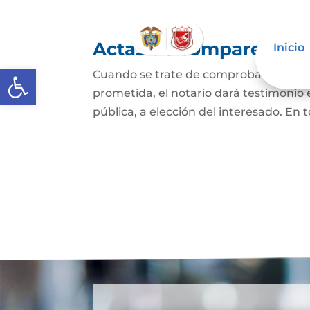
Actas de comparecencia
Inicio
Abrir barra de herramientas
Cuando se trate de comprobar que una 
prometida, el notario dará testimonio
pública, a elección del interesado. En t