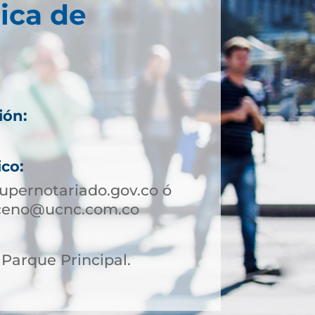
ica de
ión:
ico:
pernotariado.gov.co ó
iceno@ucnc.com.co
. Parque Principal.