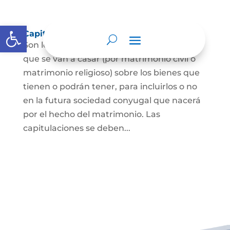
Abrir barra de herramientas
Capitulaciones Matrimoniales
Son los acuerdos que hacen las personas
que se van a casar (por matrimonio civil o
matrimonio religioso) sobre los bienes que
tienen o podrán tener, para incluirlos o no
en la futura sociedad conyugal que nacerá
por el hecho del matrimonio. Las
capitulaciones se deben...