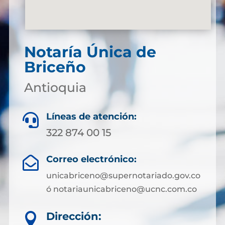
Notaría Única de
Briceño
Antioquia
Líneas de atención:

322 874 00 15
Correo electrónico:

unicabriceno@supernotariado.gov.co
ó notariaunicabriceno@ucnc.com.co
Dirección:
