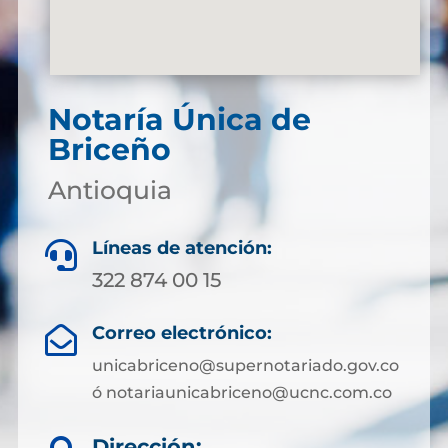
Notaría Única de
Briceño
Antioquia
Líneas de atención:

322 874 00 15
Correo electrónico:

unicabriceno@supernotariado.gov.co
ó notariaunicabriceno@ucnc.com.co
Dirección: