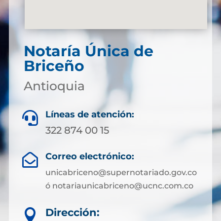
Notaría Única de
Briceño
Antioquia
Líneas de atención:

322 874 00 15
Correo electrónico:

unicabriceno@supernotariado.gov.co
ó notariaunicabriceno@ucnc.com.co
Dirección:
