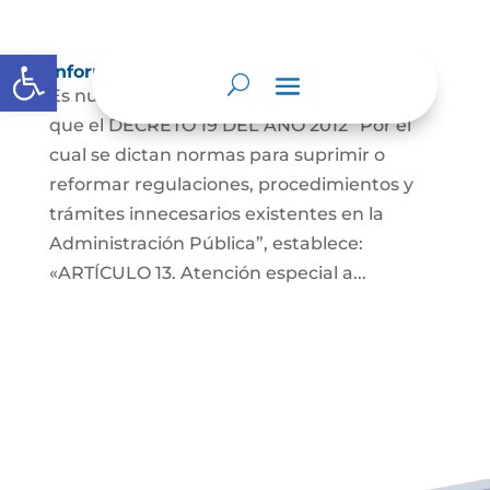
Abrir barra de herramientas
Información para Mujeres.
Es nuestro deber informar a la comunidad
que el DECRETO 19 DEL AÑO 2012 “Por el
cual se dictan normas para suprimir o
reformar regulaciones, procedimientos y
trámites innecesarios existentes en la
Administración Pública”, establece:
«ARTÍCULO 13. Atención especial a...