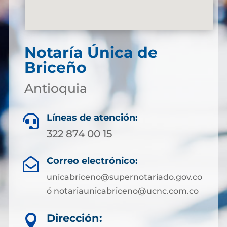
Notaría Única de
Briceño
Antioquia
Líneas de atención:

322 874 00 15
Correo electrónico:

unicabriceno@supernotariado.gov.co
ó notariaunicabriceno@ucnc.com.co
Dirección:
