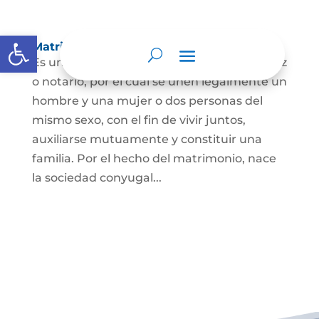
Abrir barra de herramientas
Matrimonio Civil
Es un contrato solemne celebrado ante juez
o notario, por el cual se unen legalmente un
hombre y una mujer o dos personas del
mismo sexo, con el fin de vivir juntos,
auxiliarse mutuamente y constituir una
familia. Por el hecho del matrimonio, nace
la sociedad conyugal...