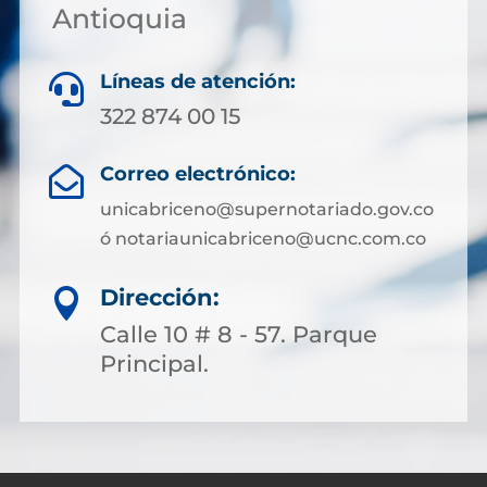
Antioquia
Líneas de atención:

322 874 00 15
Correo electrónico:

unicabriceno@supernotariado.gov.co
ó notariaunicabriceno@ucnc.com.co
Dirección:

Calle 10 # 8 - 57. Parque
Principal.