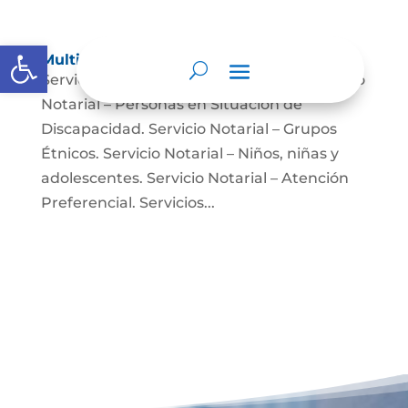
Abrir barra de herramientas
Multimedia
Servicio Notarial – Fuerzas Militares. Servicio
Notarial – Personas en Situación de
Discapacidad. Servicio Notarial – Grupos
Étnicos. Servicio Notarial – Niños, niñas y
adolescentes. Servicio Notarial – Atención
Preferencial. Servicios...