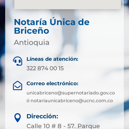
Notaría Única de
Briceño
Antioquia
Líneas de atención:

322 874 00 15
Correo electrónico:

unicabriceno@supernotariado.gov.co
ó notariaunicabriceno@ucnc.com.co
Dirección:

Calle 10 # 8 - 57. Parque