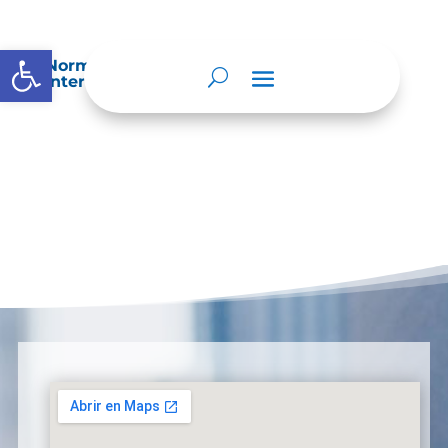
Abrir barra de herramientas
Normatividad especial que les aplique de
interés.