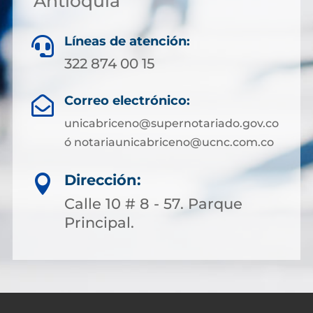
Antioquia
Líneas de atención:

322 874 00 15
Correo electrónico:

unicabriceno@supernotariado.gov.co
ó notariaunicabriceno@ucnc.com.co
Dirección:

Calle 10 # 8 - 57. Parque
Principal.