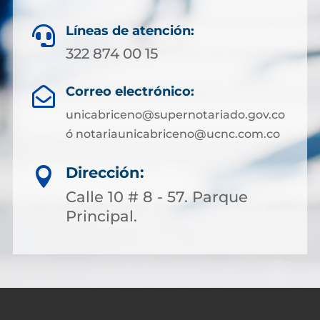
Líneas de atención:

322 874 00 15
Correo electrónico:

unicabriceno@supernotariado.gov.co
ó notariaunicabriceno@ucnc.com.co
Dirección:

Calle 10 # 8 - 57. Parque
Principal.